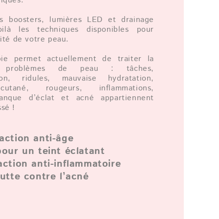
iques.
ms boosters, lumières LED et drainage
oilà les techniques disponibles pour
lité de votre peau.
pie permet actuellement de traiter la
s problèmes de peau : tâches,
ion, ridules, mauvaise hydratation,
cutané, rougeurs, inflammations,
 manque d’éclat et acné appartiennent
sé !
action anti-âge
pour un teint éclatant
action anti-inflammatoire
lutte contre l’acné