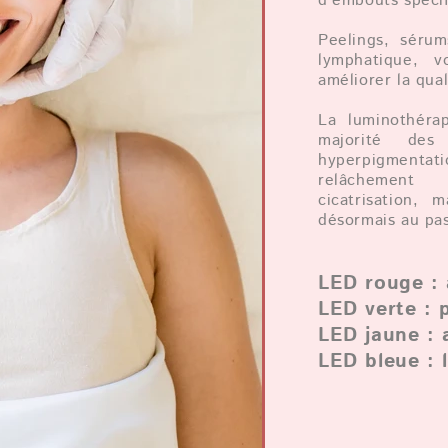
d’embouts spécif
Peelings, séru
lymphatique, v
améliorer la qua
La luminothéra
majorité de
hyperpigmentat
relâchement 
cicatrisation,
désormais au pas
LED rouge : 
LED verte : 
LED jaune : 
LED bleue : 