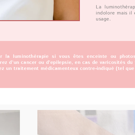
La luminothéra
indolore mais il
usage.
er la luminothérapie si vous êtes enceinte ou photos
frez d’un cancer ou d’epilepsie, en cas de varicosités du
ez un traitement médicamenteux contre-indiqué (tel que 