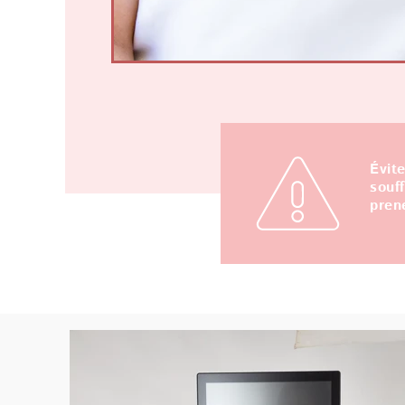
Évit
souf
pren