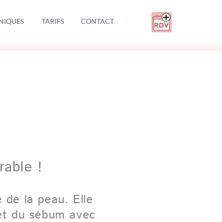
NIQUES
TARIFS
CONTACT
Je prends rendez-vous pour une consultation gratuite
rable !
 de la peau. Elle
 et du sébum avec