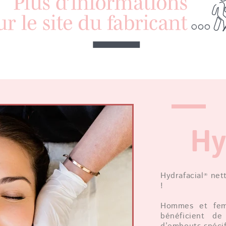
Hy
Hydrafacial
nett
®
!
Hommes et fem
bénéficient de