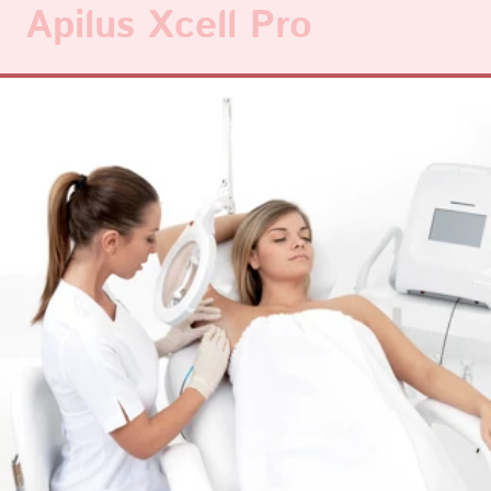
Cette rapidité d’oscillation génère une intense
chaleur en une fraction de seconde ce qui a
pour résultat la destruction du bulbe du poil.
L’action est instantanée et permanente.
Le microfilament ne détruit que le bulbe du
poil, il n’y a pas de risques de brûlure ou de
lésions.
EN PRATIQUE