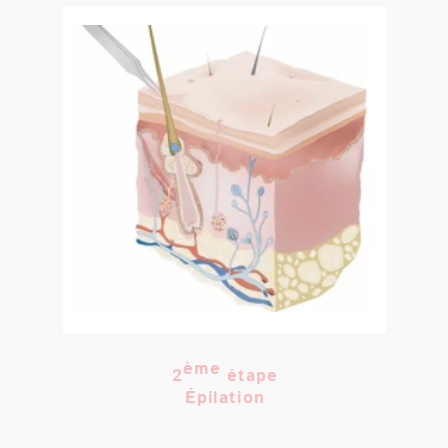
T. 01 64 17 02 26
contact@centrelaservaldeurope.fr
MENTIONS LÉGALES
© 2022
l
CENTRE LASER DU VAL D’EUROPE