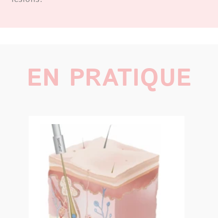
ème
2
étape
Épilation
Une fois la structure du poil détruite, il ne
reste plus qu’à procéder à l’extraction du poil
traité avec une simple pince à épiler
De cette façon, le poil est enlevé
intégralement sans offrir de résistance.