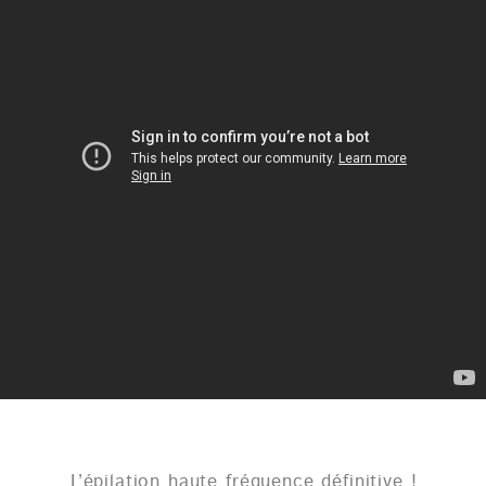
L’épilation haute fréquence définitive !
Apilus est une nouvelle technique d’épilation
électrique définitive par courant haute
fréquence. L’action immédiate sur le poil (brun,
blond, roux ou blanc) est sans douleur ni
aucun effets secondaires.
L’élimination est définitive sur tous les
types de carnation de peau (phototype I à
VI), même tatouée et tous les types de
poils.