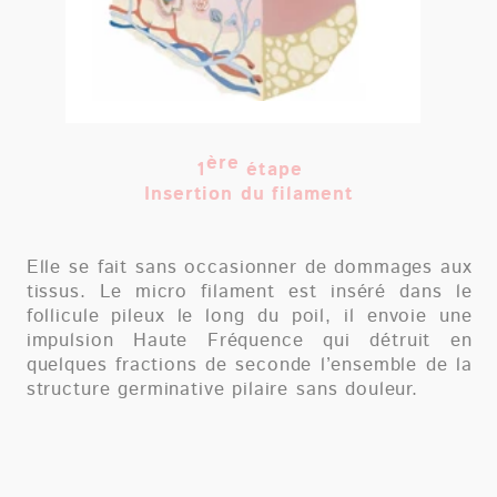
Résultat
Les hautes fréquences de l’Apilus xCell Pro
permettent de produire une épilation définitive
indépendamment de la nature du poil (blanc,
blond, roux, …), de la couleur de la
peau (même bronzée) ou de la saison.
CENTRE LASER DU VAL D'EUROPE
24 avenue Hergé
l
77700 Chessy